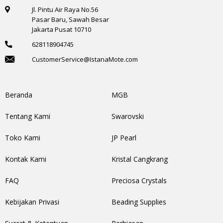
Jl. Pintu Air Raya No.56
Pasar Baru, Sawah Besar
Jakarta Pusat 10710
628118904745
CustomerService@IstanaMote.com
Beranda
MGB
Tentang Kami
Swarovski
Toko Kami
JP Pearl
Kontak Kami
Kristal Cangkrang
FAQ
Preciosa Crystals
Kebijakan Privasi
Beading Supplies