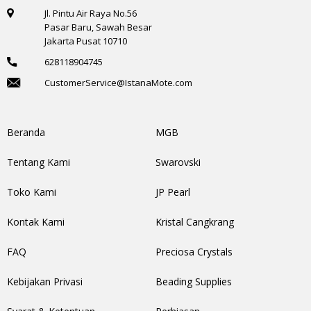
Jl. Pintu Air Raya No.56
Pasar Baru, Sawah Besar
Jakarta Pusat 10710
628118904745
CustomerService@IstanaMote.com
Beranda
MGB
Tentang Kami
Swarovski
Toko Kami
JP Pearl
Kontak Kami
Kristal Cangkrang
FAQ
Preciosa Crystals
Kebijakan Privasi
Beading Supplies