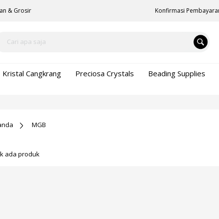
an & Grosir
Konfirmasi Pembayara
Kristal Cangkrang
Preciosa Crystals
Beading Supplies
anda
MGB
ak ada produk