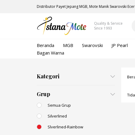
Distributor Payet Jepang MGB, Mote Manik Swarovski Ecer
Quality & Service
Since 1993
Beranda
MGB
Swarovski
JP Pearl
Bagan Warna
Kategori
Ber
Grup
Tid
Semua Grup
Silverlined
Slverlined-Rainbow