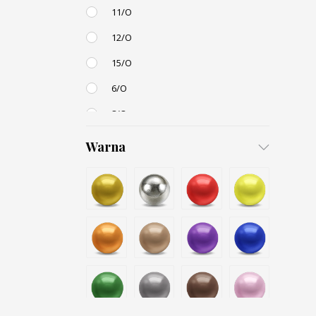
11/O
12/O
15/O
6/O
8/O
3,4mm
Warna
4,5mm
6mm
12mm
Small / S-P