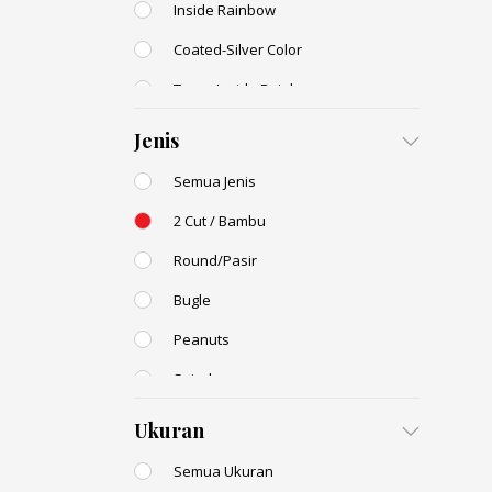
Inside Rainbow
Coated-Silver Color
Trans-Inside Rainbow
Ceylon Color
Jenis
Dyed Color
Semua Jenis
Transparent Rainbow
2 Cut / Bambu
Stone Color
Round/Pasir
Shell Color
Bugle
Transparent Lustered
Peanuts
Opaque Colors
Spiral
Opaque Rainbow
Drop / Teardrop
Ukuran
Semua Ukuran