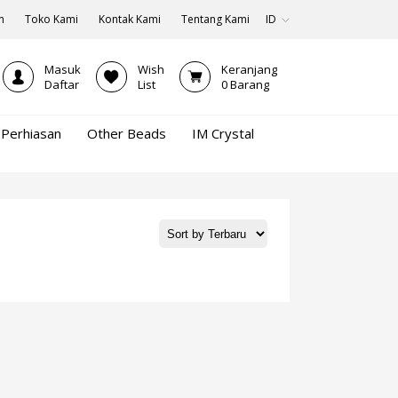
n
Toko Kami
Kontak Kami
Tentang Kami
ID
Masuk
Wish
Keranjang
Daftar
List
0
Barang
Perhiasan
Other Beads
IM Crystal