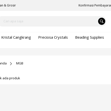
an & Grosir
Konfirmasi Pembayara
Kristal Cangkrang
Preciosa Crystals
Beading Supplies
anda
MGB
ak ada produk