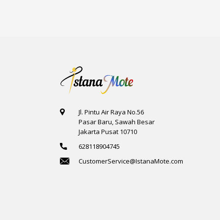
Jl. Pintu Air Raya No.56
Pasar Baru, Sawah Besar
Jakarta Pusat 10710
628118904745
CustomerService@IstanaMote.com