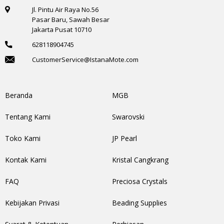
Jl. Pintu Air Raya No.56
Pasar Baru, Sawah Besar
Jakarta Pusat 10710
628118904745
CustomerService@IstanaMote.com
Beranda
MGB
Tentang Kami
Swarovski
Toko Kami
JP Pearl
Kontak Kami
Kristal Cangkrang
FAQ
Preciosa Crystals
Kebijakan Privasi
Beading Supplies