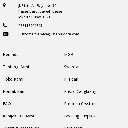
Jl. Pintu Air Raya No.56
Pasar Baru, Sawah Besar
Jakarta Pusat 10710
628118904745
CustomerService@IstanaMote.com
Beranda
MGB
Tentang Kami
Swarovski
Toko Kami
JP Pearl
Kontak Kami
Kristal Cangkrang
FAQ
Preciosa Crystals
Kebijakan Privasi
Beading Supplies