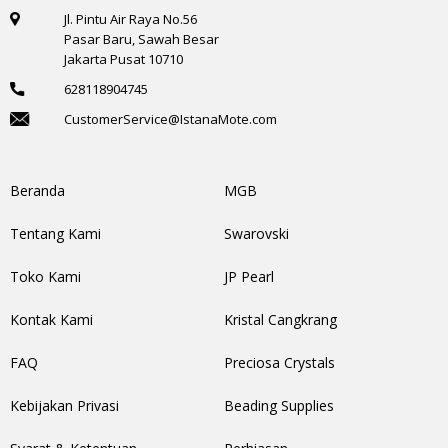
Jl. Pintu Air Raya No.56
Pasar Baru, Sawah Besar
Jakarta Pusat 10710
628118904745
CustomerService@IstanaMote.com
Beranda
MGB
Tentang Kami
Swarovski
Toko Kami
JP Pearl
Kontak Kami
Kristal Cangkrang
FAQ
Preciosa Crystals
Kebijakan Privasi
Beading Supplies