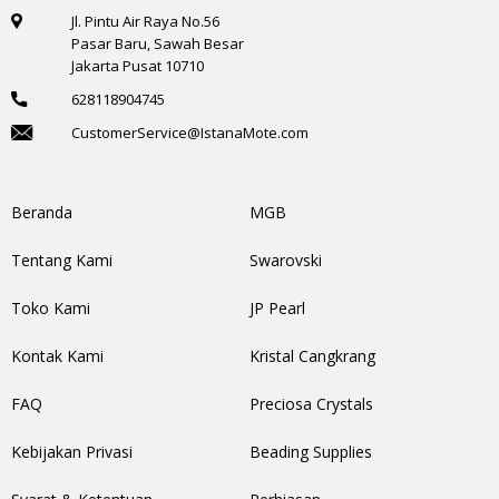
Jl. Pintu Air Raya No.56
Pasar Baru, Sawah Besar
Jakarta Pusat 10710
628118904745
CustomerService@IstanaMote.com
Beranda
MGB
Tentang Kami
Swarovski
Toko Kami
JP Pearl
Kontak Kami
Kristal Cangkrang
FAQ
Preciosa Crystals
Kebijakan Privasi
Beading Supplies