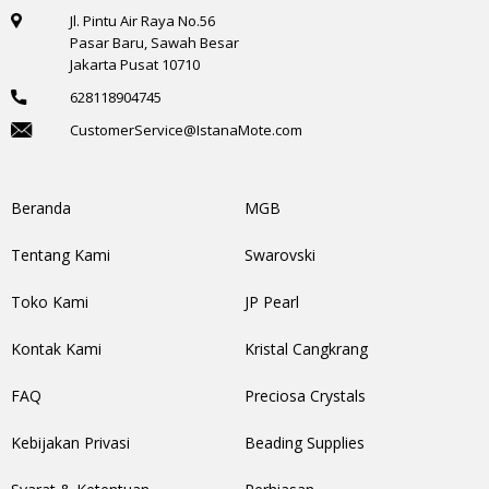
Jl. Pintu Air Raya No.56
Pasar Baru, Sawah Besar
Jakarta Pusat 10710
628118904745
CustomerService@IstanaMote.com
Beranda
MGB
Tentang Kami
Swarovski
Toko Kami
JP Pearl
Kontak Kami
Kristal Cangkrang
FAQ
Preciosa Crystals
Kebijakan Privasi
Beading Supplies