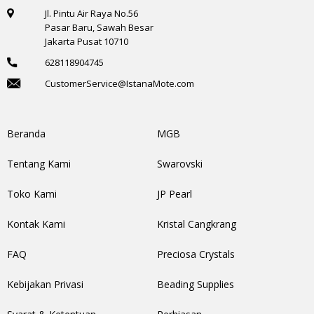
Jl. Pintu Air Raya No.56
Pasar Baru, Sawah Besar
Jakarta Pusat 10710
628118904745
CustomerService@IstanaMote.com
Beranda
MGB
Tentang Kami
Swarovski
Toko Kami
JP Pearl
Kontak Kami
Kristal Cangkrang
FAQ
Preciosa Crystals
Kebijakan Privasi
Beading Supplies