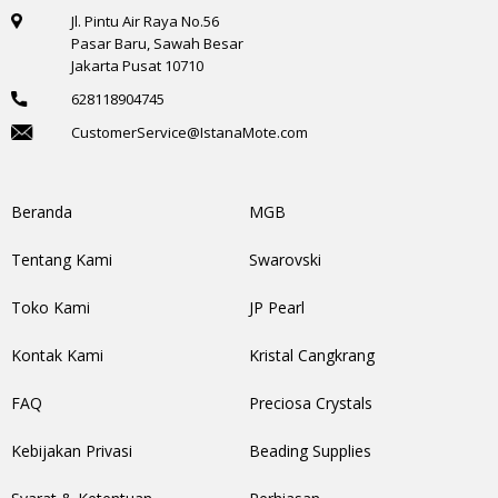
Jl. Pintu Air Raya No.56
Pasar Baru, Sawah Besar
Jakarta Pusat 10710
628118904745
CustomerService@IstanaMote.com
Beranda
MGB
Tentang Kami
Swarovski
Toko Kami
JP Pearl
Kontak Kami
Kristal Cangkrang
FAQ
Preciosa Crystals
Kebijakan Privasi
Beading Supplies