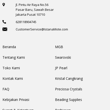
Jl. Pintu Air Raya No.56
Pasar Baru, Sawah Besar
Jakarta Pusat 10710
628118904745
CustomerService@IstanaMote.com
Beranda
MGB
Tentang Kami
Swarovski
Toko Kami
JP Pearl
Kontak Kami
Kristal Cangkrang
FAQ
Preciosa Crystals
Kebijakan Privasi
Beading Supplies