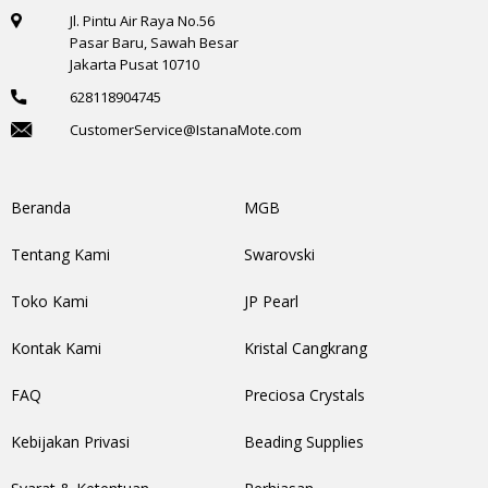
Jl. Pintu Air Raya No.56
Pasar Baru, Sawah Besar
Jakarta Pusat 10710
628118904745
CustomerService@IstanaMote.com
Beranda
MGB
Tentang Kami
Swarovski
Toko Kami
JP Pearl
Kontak Kami
Kristal Cangkrang
FAQ
Preciosa Crystals
Kebijakan Privasi
Beading Supplies