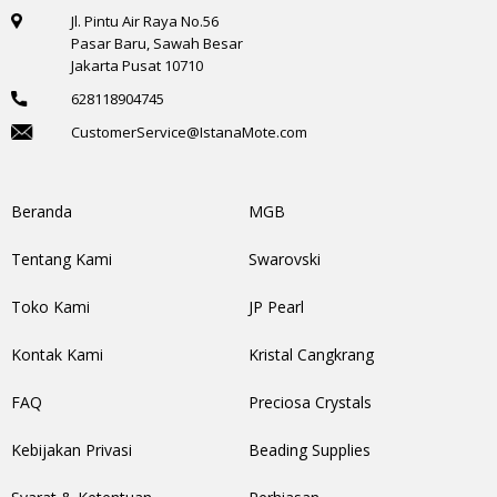
Jl. Pintu Air Raya No.56
Pasar Baru, Sawah Besar
Jakarta Pusat 10710
628118904745
CustomerService@IstanaMote.com
Beranda
MGB
Tentang Kami
Swarovski
Toko Kami
JP Pearl
Kontak Kami
Kristal Cangkrang
FAQ
Preciosa Crystals
Kebijakan Privasi
Beading Supplies