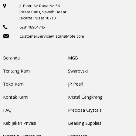
Jl. Pintu Air Raya No.56
Pasar Baru, Sawah Besar
Jakarta Pusat 10710
628118904745
CustomerService@IstanaMote.com
Beranda
MGB
Tentang Kami
Swarovski
Toko Kami
JP Pearl
Kontak Kami
Kristal Cangkrang
FAQ
Preciosa Crystals
Kebijakan Privasi
Beading Supplies