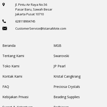
Jl. Pintu Air Raya No.56
Pasar Baru, Sawah Besar
Jakarta Pusat 10710
628118904745
CustomerService@IstanaMote.com
Beranda
MGB
Tentang Kami
Swarovski
Toko Kami
JP Pearl
Kontak Kami
Kristal Cangkrang
FAQ
Preciosa Crystals
Kebijakan Privasi
Beading Supplies