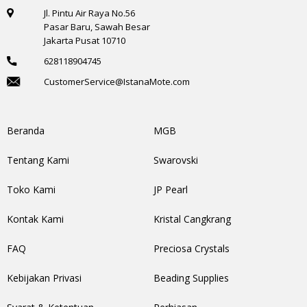
Jl. Pintu Air Raya No.56
Pasar Baru, Sawah Besar
Jakarta Pusat 10710
628118904745
CustomerService@IstanaMote.com
Beranda
MGB
Tentang Kami
Swarovski
Toko Kami
JP Pearl
Kontak Kami
Kristal Cangkrang
FAQ
Preciosa Crystals
Kebijakan Privasi
Beading Supplies