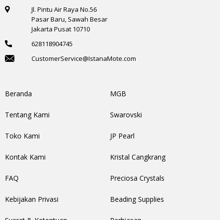
Jl. Pintu Air Raya No.56
Pasar Baru, Sawah Besar
Jakarta Pusat 10710
628118904745
CustomerService@IstanaMote.com
Beranda
MGB
Tentang Kami
Swarovski
Toko Kami
JP Pearl
Kontak Kami
Kristal Cangkrang
FAQ
Preciosa Crystals
Kebijakan Privasi
Beading Supplies