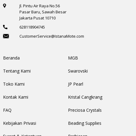
Jl. Pintu Air Raya No.56
Pasar Baru, Sawah Besar
Jakarta Pusat 10710
628118904745
CustomerService@IstanaMote.com
Beranda
MGB
Tentang Kami
Swarovski
Toko Kami
JP Pearl
Kontak Kami
Kristal Cangkrang
FAQ
Preciosa Crystals
Kebijakan Privasi
Beading Supplies