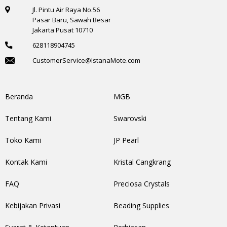
Jl. Pintu Air Raya No.56
Pasar Baru, Sawah Besar
Jakarta Pusat 10710
628118904745
CustomerService@IstanaMote.com
Beranda
MGB
Tentang Kami
Swarovski
Toko Kami
JP Pearl
Kontak Kami
Kristal Cangkrang
FAQ
Preciosa Crystals
Kebijakan Privasi
Beading Supplies