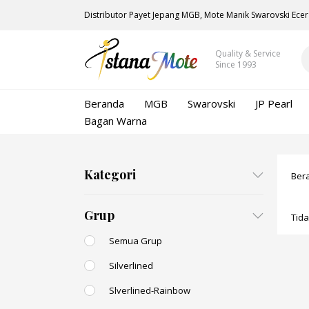
Distributor Payet Jepang MGB, Mote Manik Swarovski Ecer
Quality & Service
Since 1993
Beranda
MGB
Swarovski
JP Pearl
Bagan Warna
Kategori
Ber
Grup
Tid
Semua Grup
Silverlined
Slverlined-Rainbow