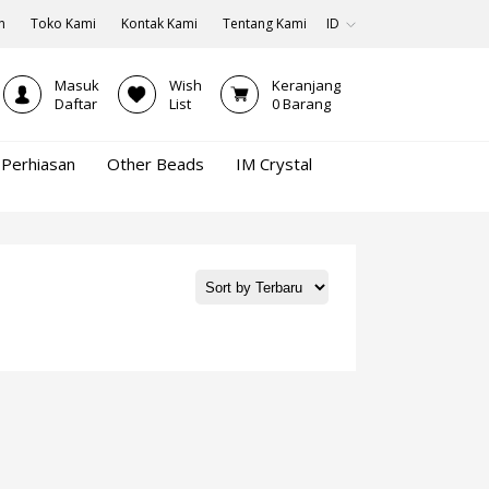
n
Toko Kami
Kontak Kami
Tentang Kami
ID
Masuk
Wish
Keranjang
Daftar
List
0
Barang
Perhiasan
Other Beads
IM Crystal