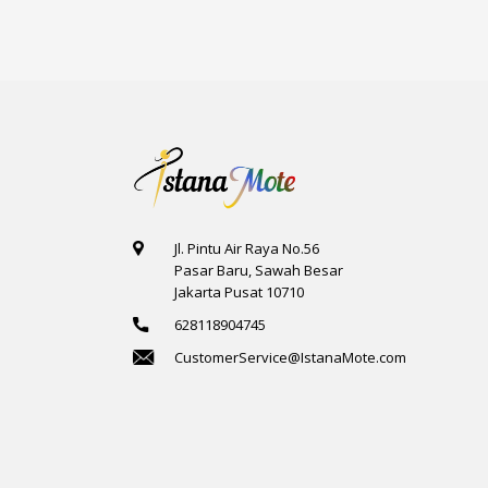
Jl. Pintu Air Raya No.56
Pasar Baru, Sawah Besar
Jakarta Pusat 10710
628118904745
CustomerService@IstanaMote.com