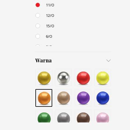
11/O
12/O
15/O
6/O
8/O
3,4mm
Warna
4,5mm
6mm
12mm
Small / S-P