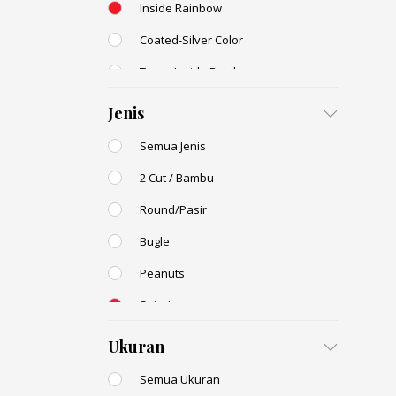
Inside Rainbow
Coated-Silver Color
Trans-Inside Rainbow
Ceylon Color
Jenis
Dyed Color
Semua Jenis
Transparent Rainbow
2 Cut / Bambu
Stone Color
Round/Pasir
Shell Color
Bugle
Transparent Lustered
Peanuts
Opaque Colors
Spiral
Opaque Rainbow
Drop / Teardrop
Ukuran
Semua Ukuran