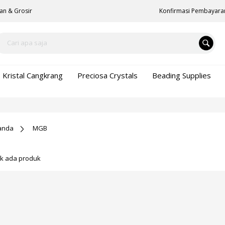
an & Grosir
Konfirmasi Pembayara
Kristal Cangkrang
Preciosa Crystals
Beading Supplies
anda
MGB
ak ada produk