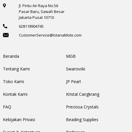
Jl. Pintu Air Raya No.56
Pasar Baru, Sawah Besar
Jakarta Pusat 10710
628118904745
CustomerService@IstanaMote.com
Beranda
MGB
Tentang Kami
Swarovski
Toko Kami
JP Pearl
Kontak Kami
Kristal Cangkrang
FAQ
Preciosa Crystals
Kebijakan Privasi
Beading Supplies