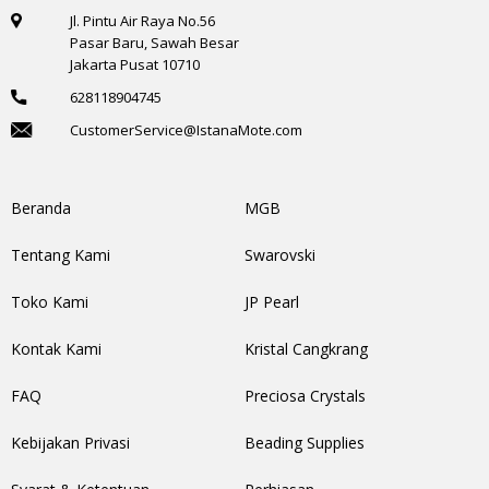
Jl. Pintu Air Raya No.56
Pasar Baru, Sawah Besar
Jakarta Pusat 10710
628118904745
CustomerService@IstanaMote.com
Beranda
MGB
Tentang Kami
Swarovski
Toko Kami
JP Pearl
Kontak Kami
Kristal Cangkrang
FAQ
Preciosa Crystals
Kebijakan Privasi
Beading Supplies