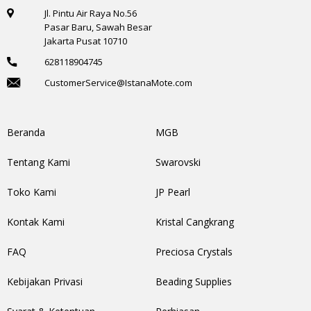
Jl. Pintu Air Raya No.56
Pasar Baru, Sawah Besar
Jakarta Pusat 10710
628118904745
CustomerService@IstanaMote.com
Beranda
MGB
Tentang Kami
Swarovski
Toko Kami
JP Pearl
Kontak Kami
Kristal Cangkrang
FAQ
Preciosa Crystals
Kebijakan Privasi
Beading Supplies