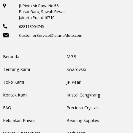
Jl. Pintu Air Raya No.56
Pasar Baru, Sawah Besar
Jakarta Pusat 10710
628118904745
CustomerService@IstanaMote.com
Beranda
MGB
Tentang Kami
Swarovski
Toko Kami
JP Pearl
Kontak Kami
Kristal Cangkrang
FAQ
Preciosa Crystals
Kebijakan Privasi
Beading Supplies