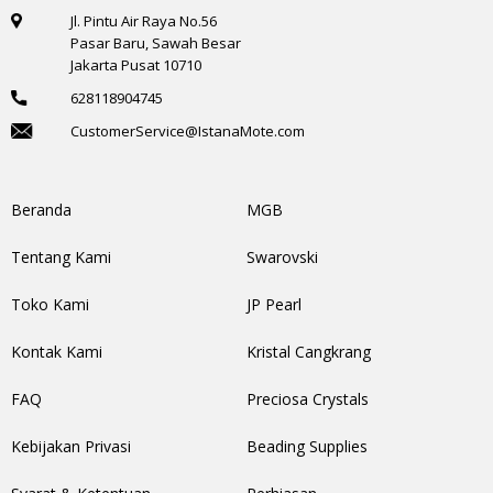
Jl. Pintu Air Raya No.56
Pasar Baru, Sawah Besar
Jakarta Pusat 10710
628118904745
CustomerService@IstanaMote.com
Beranda
MGB
Tentang Kami
Swarovski
Toko Kami
JP Pearl
Kontak Kami
Kristal Cangkrang
FAQ
Preciosa Crystals
Kebijakan Privasi
Beading Supplies