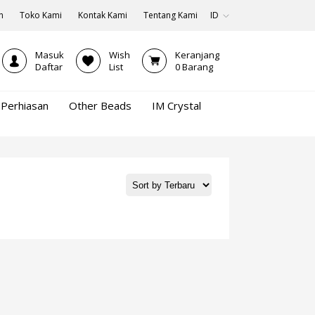
n
Toko Kami
Kontak Kami
Tentang Kami
ID
Masuk
Wish
Keranjang
Daftar
List
0
Barang
Perhiasan
Other Beads
IM Crystal