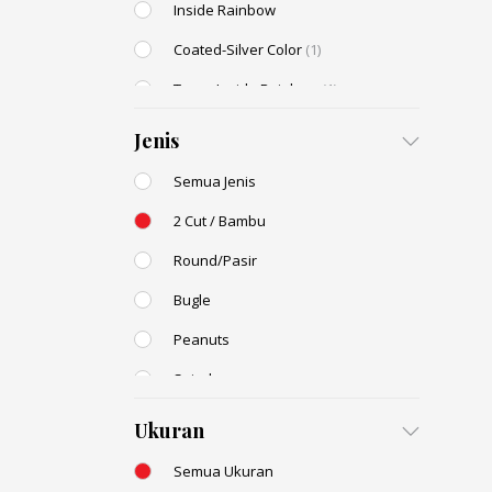
Inside Rainbow
Coated-Silver Color
(1)
Trans-Inside Rainbow
(1)
Ceylon Color
(1)
Jenis
Dyed Color
Semua Jenis
Transparent Rainbow
2 Cut / Bambu
Stone Color
Round/Pasir
Shell Color
Bugle
Transparent Lustered
Peanuts
Opaque Colors
Spiral
Opaque Rainbow
Drop / Teardrop
Ukuran
Semua Ukuran