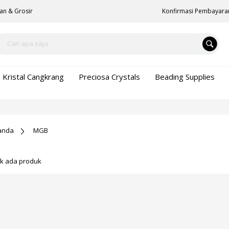
an & Grosir
Konfirmasi Pembayara
Kristal Cangkrang
Preciosa Crystals
Beading Supplies
anda
MGB
ak ada produk