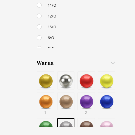
11/O
12/O
15/O
6/O
8/O
3,4mm
Warna
4,5mm
6mm
12mm
Small / S-P
1
2