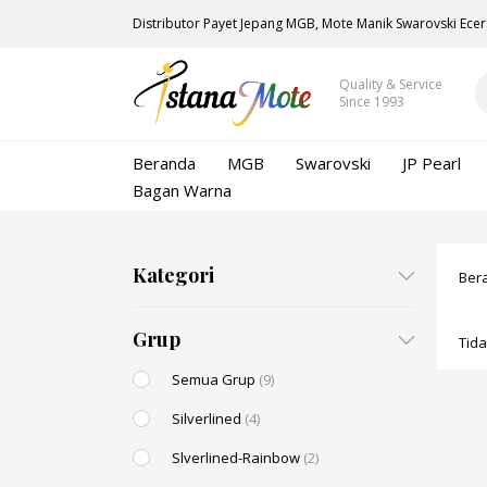
Distributor Payet Jepang MGB, Mote Manik Swarovski Ecer
Quality & Service
Since 1993
Beranda
MGB
Swarovski
JP Pearl
Bagan Warna
Kategori
Ber
Grup
Tid
Semua Grup
(9)
Silverlined
(4)
Slverlined-Rainbow
(2)