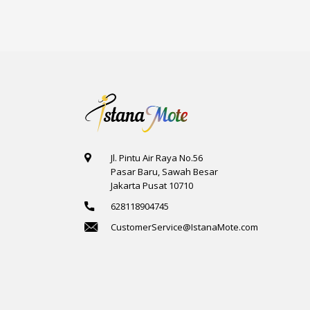
4
Jl. Pintu Air Raya No.56
Pasar Baru, Sawah Besar
Jakarta Pusat 10710
628118904745
CustomerService@IstanaMote.com