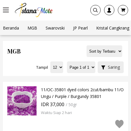
Beranda
MGB
Swarovski
JP Pearl
Kristal Cangkrang
MGB
Saring
Tampil
11/OC-35801 dyed colors 2cut/bambu 11/O
Ungu / Purple / Burgundy 35801
IDR 37,000
/ 50gr
Waktu Siap 2 hari