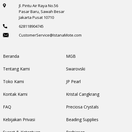
Jl. Pintu Air Raya No.56
Pasar Baru, Sawah Besar
Jakarta Pusat 10710
628118904745
CustomerService@IstanaMote.com
Beranda
MGB
Tentang Kami
Swarovski
Toko Kami
JP Pearl
Kontak Kami
Kristal Cangkrang
FAQ
Preciosa Crystals
Kebijakan Privasi
Beading Supplies