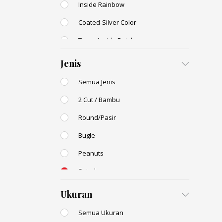
Inside Rainbow
Coated-Silver Color
Trans-Inside Rainbow
Ceylon Color
Jenis
Dyed Color
Semua Jenis
Transparent Rainbow
2 Cut / Bambu
Stone Color
Round/Pasir
Shell Color
Bugle
Transparent Lustered
Peanuts
Opaque Colors
Spiral
Opaque Rainbow
Drop / Teardrop
Ukuran
Semua Ukuran