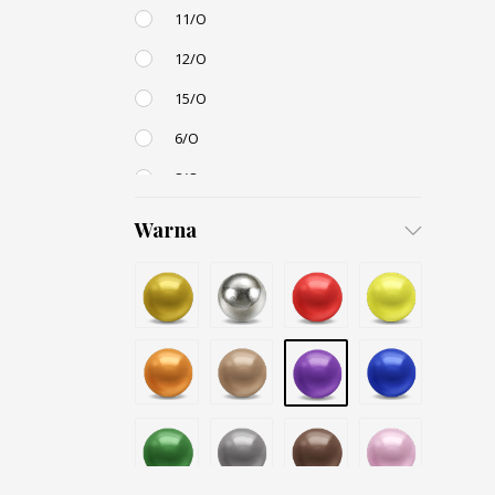
11/O
12/O
15/O
6/O
8/O
3,4mm
Warna
4,5mm
6mm
12mm
Small / S-P