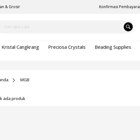
an & Grosir
Konfirmasi Pembayara
Kristal Cangkrang
Preciosa Crystals
Beading Supplies
anda
MGB
ak ada produk