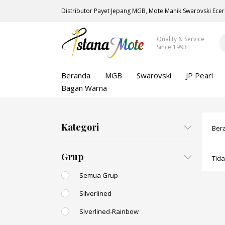
Distributor Payet Jepang MGB, Mote Manik Swarovski Ecer
Quality & Service
Since 1993
Beranda
MGB
Swarovski
JP Pearl
Bagan Warna
Kategori
Ber
Grup
Tid
Semua Grup
Silverlined
Slverlined-Rainbow