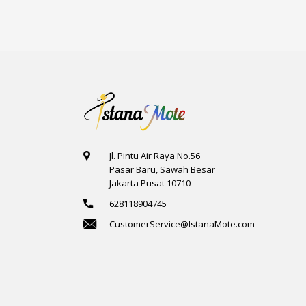
Jl. Pintu Air Raya No.56
Pasar Baru, Sawah Besar
Jakarta Pusat 10710
628118904745
CustomerService@IstanaMote.com