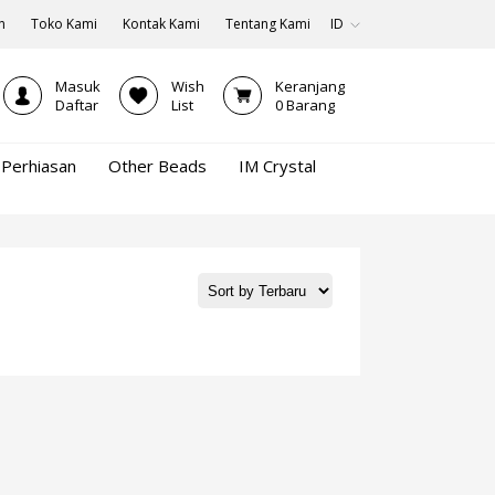
n
Toko Kami
Kontak Kami
Tentang Kami
ID
Masuk
Wish
Keranjang
Daftar
List
0
Barang
Perhiasan
Other Beads
IM Crystal