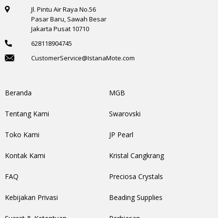
Jl. Pintu Air Raya No.56
Pasar Baru, Sawah Besar
Jakarta Pusat 10710
628118904745
CustomerService@IstanaMote.com
Beranda
MGB
Tentang Kami
Swarovski
Toko Kami
JP Pearl
Kontak Kami
Kristal Cangkrang
FAQ
Preciosa Crystals
Kebijakan Privasi
Beading Supplies