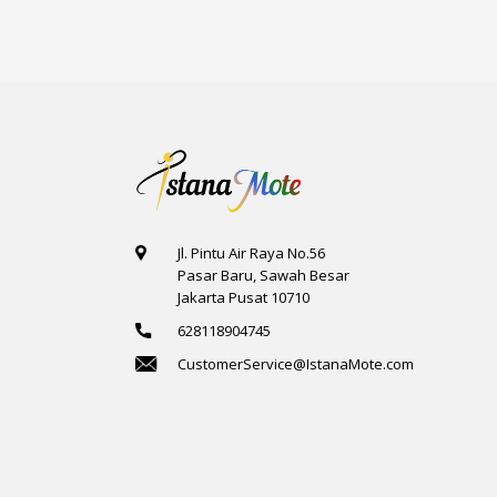
1
1
4
1
Jl. Pintu Air Raya No.56
Pasar Baru, Sawah Besar
Jakarta Pusat 10710
628118904745
CustomerService@IstanaMote.com