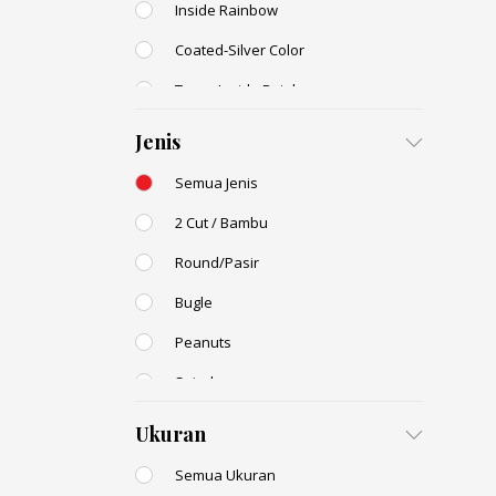
Inside Rainbow
Coated-Silver Color
Trans-Inside Rainbow
Ceylon Color
Jenis
Dyed Color
Semua Jenis
Transparent Rainbow
2 Cut / Bambu
Stone Color
Round/Pasir
Shell Color
Bugle
Transparent Lustered
Peanuts
Opaque Colors
Spiral
Opaque Rainbow
Drop / Teardrop
Ukuran
Semua Ukuran