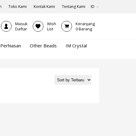
n
Toko Kami
Kontak Kami
Tentang Kami
ID
Masuk
Wish
Keranjang
Daftar
List
0
Barang
Perhiasan
Other Beads
IM Crystal