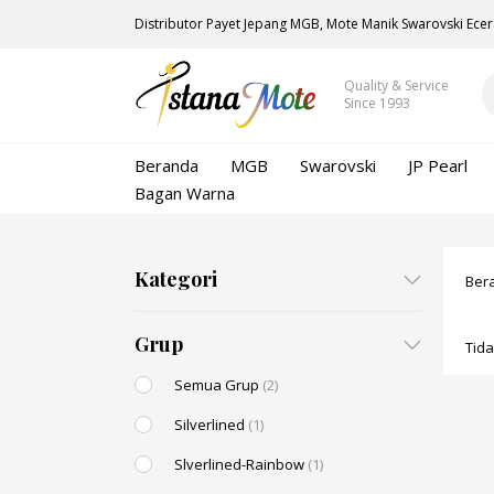
Distributor Payet Jepang MGB, Mote Manik Swarovski Ecer
Quality & Service
Since 1993
Beranda
MGB
Swarovski
JP Pearl
Bagan Warna
Kategori
Ber
Grup
Tid
Semua Grup
(2)
Silverlined
(1)
Slverlined-Rainbow
(1)