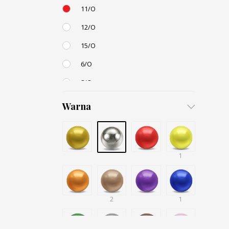
11/O
12/O
15/O
6/O
8/O
3,4mm
Warna
4,5mm
6mm
12mm
1
Small / S-P
2
1