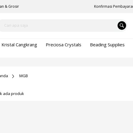
an & Grosir
Konfirmasi Pembayara
Kristal Cangkrang
Preciosa Crystals
Beading Supplies
anda
MGB
ak ada produk