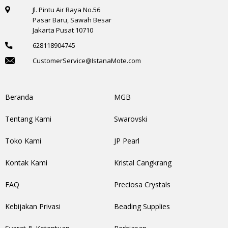
Jl. Pintu Air Raya No.56
Pasar Baru, Sawah Besar
Jakarta Pusat 10710
628118904745
CustomerService@IstanaMote.com
Beranda
MGB
Tentang Kami
Swarovski
Toko Kami
JP Pearl
Kontak Kami
Kristal Cangkrang
FAQ
Preciosa Crystals
Kebijakan Privasi
Beading Supplies