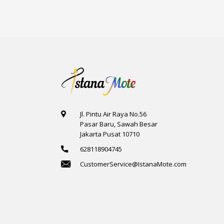
Jl. Pintu Air Raya No.56
Pasar Baru, Sawah Besar
Jakarta Pusat 10710
628118904745
CustomerService@IstanaMote.com