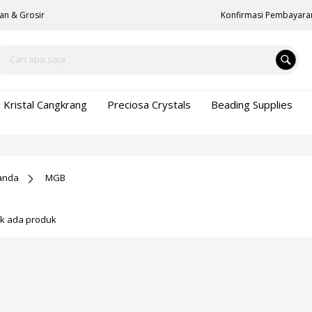
an & Grosir
Konfirmasi Pembayara
Kristal Cangkrang
Preciosa Crystals
Beading Supplies
anda
MGB
ak ada produk