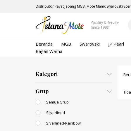
Distributor Payet Jepang MGB, Mote Manik Swarovski Ecer
Quality & Service
Since 1993
Beranda
MGB
Swarovski
JP Pearl
Bagan Warna
Kategori
Ber
Grup
Tid
Semua Grup
Silverlined
Slverlined-Rainbow