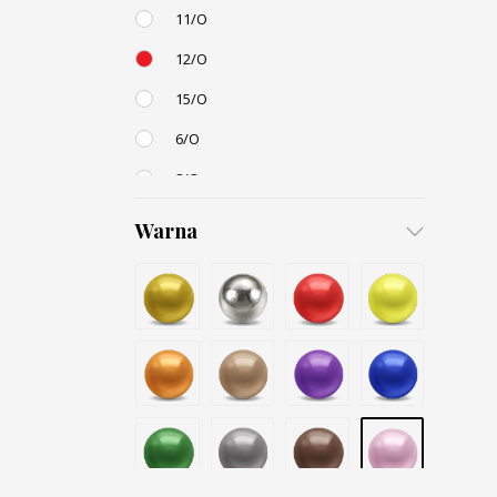
11/O
12/O
15/O
6/O
8/O
3,4mm
Warna
4,5mm
6mm
12mm
Small / S-P