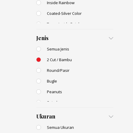
Inside Rainbow
Coated-Silver Color
Trans-Inside Rainbow
Ceylon Color
Jenis
Dyed Color
Semua Jenis
Transparent Rainbow
2 Cut / Bambu
Stone Color
Round/Pasir
Shell Color
Bugle
Transparent Lustered
Peanuts
Opaque Colors
Spiral
Opaque Rainbow
Drop / Teardrop
Ukuran
Semua Ukuran