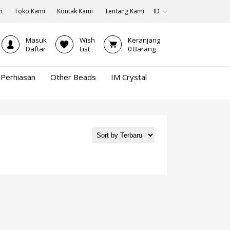
n
Toko Kami
Kontak Kami
Tentang Kami
ID
Masuk
Wish
Keranjang
Daftar
List
0
Barang
Perhiasan
Other Beads
IM Crystal