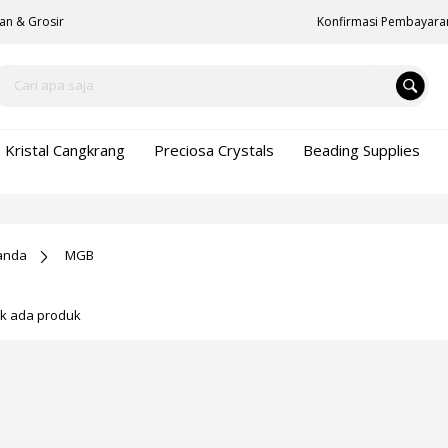
an & Grosir
Konfirmasi Pembayara
Kristal Cangkrang
Preciosa Crystals
Beading Supplies
anda
MGB
ak ada produk