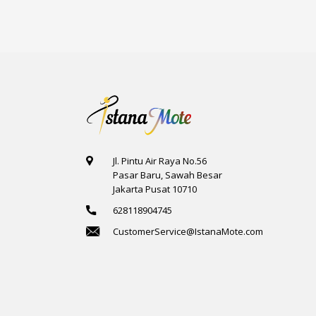
1
1
4
1
Jl. Pintu Air Raya No.56
Pasar Baru, Sawah Besar
Jakarta Pusat 10710
628118904745
CustomerService@IstanaMote.com