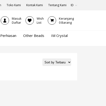
n
Toko Kami
Kontak Kami
Tentang Kami
ID
Masuk
Wish
Keranjang
Daftar
List
0
Barang
Perhiasan
Other Beads
IM Crystal