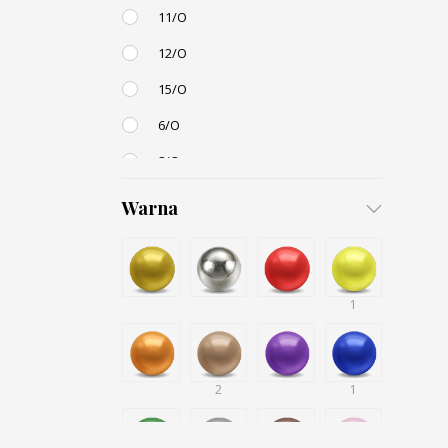
11/O
12/O
15/O
6/O
8/O
3,4mm
Warna
4,5mm
6mm
12mm
1
Small / S-P
2
1