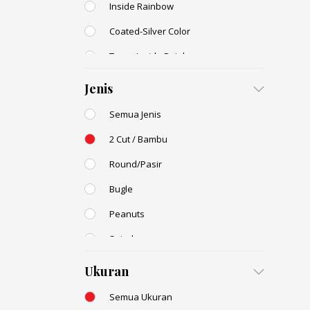
Inside Rainbow
Coated-Silver Color
Trans-Inside Rainbow
Ceylon Color
Jenis
Dyed Color
Semua Jenis
Transparent Rainbow
2 Cut / Bambu
Stone Color
Round/Pasir
Shell Color
Bugle
Transparent Lustered
Peanuts
Opaque Colors
(1)
Spiral
Opaque Rainbow
(1)
Drop / Teardrop
Ukuran
Semua Ukuran