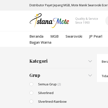
Distributor Payet Jepang MGB, Mote Manik Swarovski Ecer
Quality & Service
Since 1993
Beranda
MGB
Swarovski
JP Pearl
Bagan Warna
Kategori
Ber
Grup
Tid
Semua Grup
(2)
Silverlined
Slverlined-Rainbow