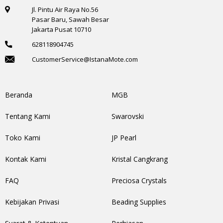
Jl. Pintu Air Raya No.56
Pasar Baru, Sawah Besar
Jakarta Pusat 10710
628118904745
CustomerService@IstanaMote.com
Beranda
MGB
Tentang Kami
Swarovski
Toko Kami
JP Pearl
Kontak Kami
Kristal Cangkrang
FAQ
Preciosa Crystals
Kebijakan Privasi
Beading Supplies