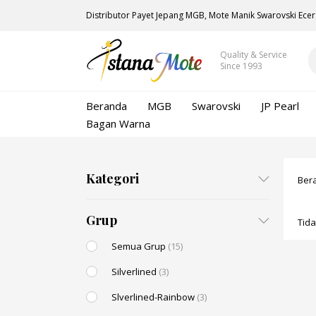
Distributor Payet Jepang MGB, Mote Manik Swarovski Ecer
Quality & Service
Since 1993
Beranda
MGB
Swarovski
JP Pearl
Bagan Warna
Kategori
Ber
Grup
Tid
Semua Grup
(15)
Silverlined
(3)
Slverlined-Rainbow
(3)