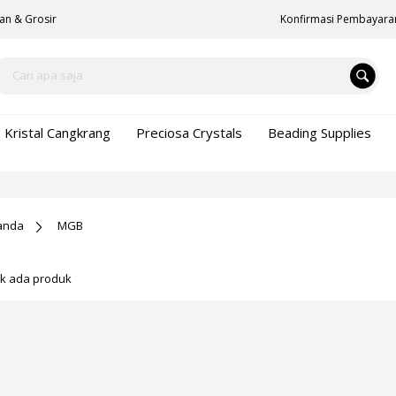
an & Grosir
Konfirmasi Pembayara
Kristal Cangkrang
Preciosa Crystals
Beading Supplies
anda
MGB
ak ada produk