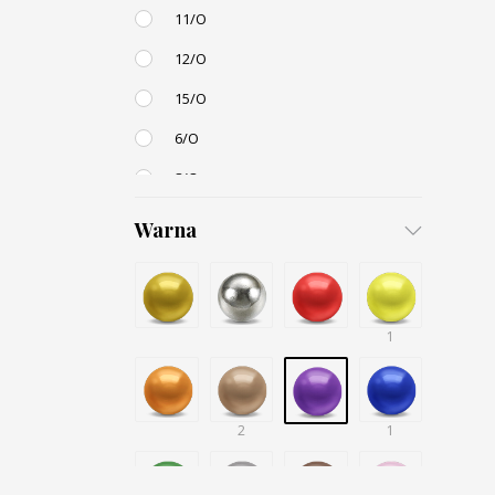
11/O
12/O
15/O
6/O
8/O
3,4mm
Warna
4,5mm
6mm
12mm
1
Small / S-P
2
1