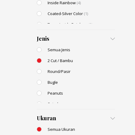
Inside Rainbow
(4)
Coated-Silver Color
(1)
Trans-Inside Rainbow
(2)
Ceylon Color
Jenis
Dyed Color
(2)
Semua Jenis
Transparent Rainbow
2 Cut / Bambu
Stone Color
Round/Pasir
Shell Color
Bugle
Transparent Lustered
Peanuts
Opaque Colors
Spiral
Opaque Rainbow
Drop / Teardrop
Ukuran
Semua Ukuran