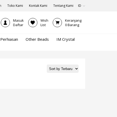
n
Toko Kami
Kontak Kami
Tentang Kami
ID
Masuk
Wish
Keranjang
Daftar
List
0
Barang
Perhiasan
Other Beads
IM Crystal