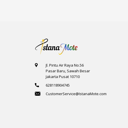
1
1
4
1
Jl. Pintu Air Raya No.56
Pasar Baru, Sawah Besar
Jakarta Pusat 10710
628118904745
CustomerService@IstanaMote.com