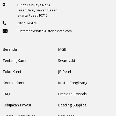
Jl. Pintu Air Raya No.56
Pasar Baru, Sawah Besar
Jakarta Pusat 10710
628118904745
CustomerService@IstanaMote.com
Beranda
MGB
Tentang Kami
Swarovski
Toko Kami
JP Pearl
Kontak Kami
Kristal Cangkrang
FAQ
Preciosa Crystals
Kebijakan Privasi
Beading Supplies