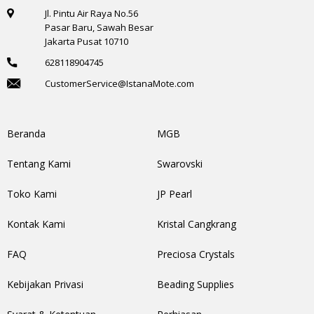
Jl. Pintu Air Raya No.56
Pasar Baru, Sawah Besar
Jakarta Pusat 10710
628118904745
CustomerService@IstanaMote.com
Beranda
MGB
Tentang Kami
Swarovski
Toko Kami
JP Pearl
Kontak Kami
Kristal Cangkrang
FAQ
Preciosa Crystals
Kebijakan Privasi
Beading Supplies