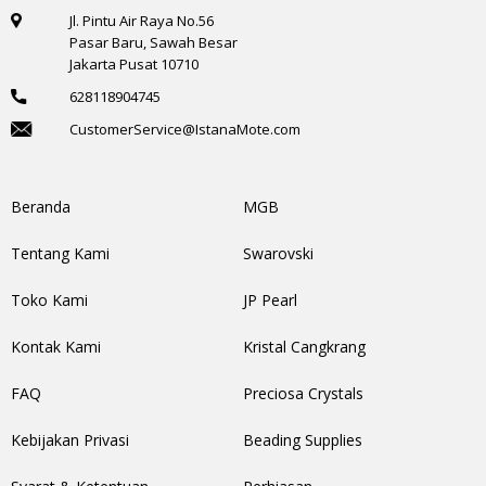
Jl. Pintu Air Raya No.56
Pasar Baru, Sawah Besar
Jakarta Pusat 10710
628118904745
CustomerService@IstanaMote.com
Beranda
MGB
Tentang Kami
Swarovski
Toko Kami
JP Pearl
Kontak Kami
Kristal Cangkrang
FAQ
Preciosa Crystals
Kebijakan Privasi
Beading Supplies