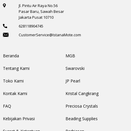
Jl. Pintu Air Raya No.56
Pasar Baru, Sawah Besar
Jakarta Pusat 10710
628118904745
CustomerService@IstanaMote.com
Beranda
MGB
Tentang Kami
Swarovski
Toko Kami
JP Pearl
Kontak Kami
Kristal Cangkrang
FAQ
Preciosa Crystals
Kebijakan Privasi
Beading Supplies