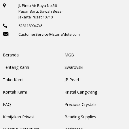
Jl. Pintu Air Raya No.56
Pasar Baru, Sawah Besar
Jakarta Pusat 10710
628118904745
CustomerService@IstanaMote.com
Beranda
MGB
Tentang Kami
Swarovski
Toko Kami
JP Pearl
Kontak Kami
Kristal Cangkrang
FAQ
Preciosa Crystals
Kebijakan Privasi
Beading Supplies