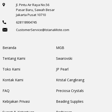
Jl. Pintu Air Raya No.56
Pasar Baru, Sawah Besar
Jakarta Pusat 10710
628118904745
CustomerService@IstanaMote.com
Beranda
MGB
Tentang Kami
Swarovski
Toko Kami
JP Pearl
Kontak Kami
Kristal Cangkrang
FAQ
Preciosa Crystals
Kebijakan Privasi
Beading Supplies