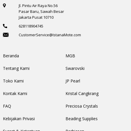
Jl. Pintu Air Raya No.56
Pasar Baru, Sawah Besar
Jakarta Pusat 10710
628118904745
CustomerService@IstanaMote.com
Beranda
MGB
Tentang Kami
Swarovski
Toko Kami
JP Pearl
Kontak Kami
Kristal Cangkrang
FAQ
Preciosa Crystals
Kebijakan Privasi
Beading Supplies