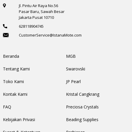
Jl. Pintu Air Raya No.56
Pasar Baru, Sawah Besar
Jakarta Pusat 10710
628118904745
CustomerService@IstanaMote.com
Beranda
MGB
Tentang Kami
Swarovski
Toko Kami
JP Pearl
Kontak Kami
Kristal Cangkrang
FAQ
Preciosa Crystals
Kebijakan Privasi
Beading Supplies