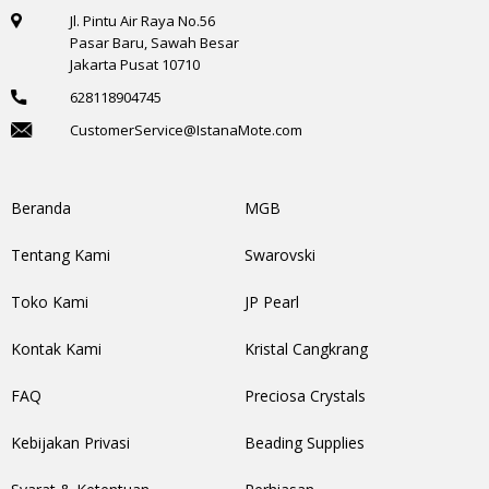
Jl. Pintu Air Raya No.56
Pasar Baru, Sawah Besar
Jakarta Pusat 10710
628118904745
CustomerService@IstanaMote.com
Beranda
MGB
Tentang Kami
Swarovski
Toko Kami
JP Pearl
Kontak Kami
Kristal Cangkrang
FAQ
Preciosa Crystals
Kebijakan Privasi
Beading Supplies