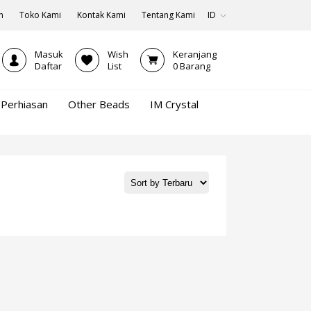
n
Toko Kami
Kontak Kami
Tentang Kami
ID
Masuk
Wish
Keranjang
Daftar
List
0
Barang
Perhiasan
Other Beads
IM Crystal