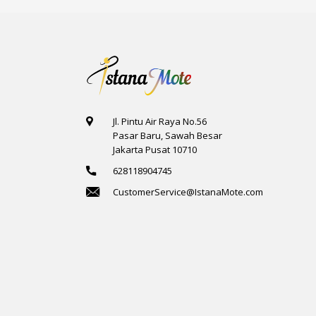
Jl. Pintu Air Raya No.56
Pasar Baru, Sawah Besar
Jakarta Pusat 10710
628118904745
CustomerService@IstanaMote.com