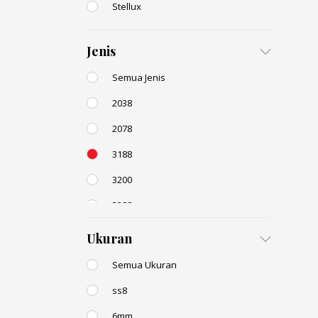
Stellux
Jenis
Semua Jenis
2038
2078
3188
3200
3288
AC131
Ukuran
Semua Ukuran
ss8
6mm