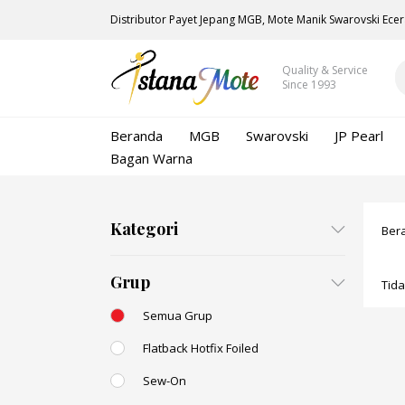
Distributor Payet Jepang MGB, Mote Manik Swarovski Ecer
Quality & Service
Since 1993
Beranda
MGB
Swarovski
JP Pearl
Bagan Warna
Kategori
Ber
Grup
Tid
Semua Grup
Flatback Hotfix Foiled
Sew-On