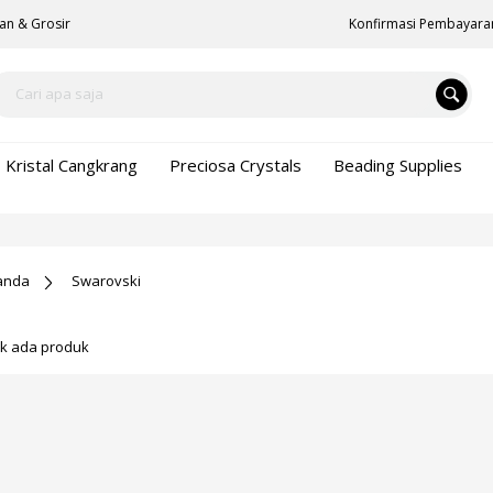
an & Grosir
Konfirmasi Pembayara
Kristal Cangkrang
Preciosa Crystals
Beading Supplies
anda
Swarovski
ak ada produk