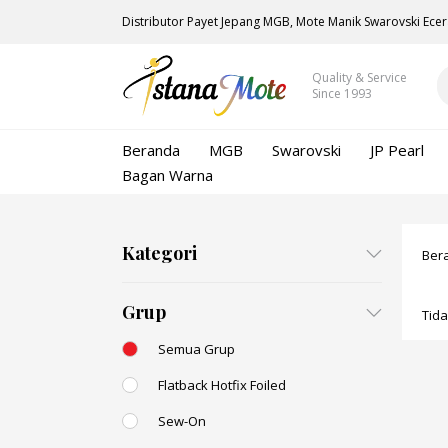
Distributor Payet Jepang MGB, Mote Manik Swarovski Ecer
Quality & Service
Since 1993
Beranda
MGB
Swarovski
JP Pearl
Bagan Warna
Kategori
Ber
Grup
Tid
Semua Grup
Flatback Hotfix Foiled
Sew-On