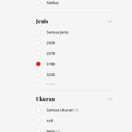
Stellux
Jenis
Semua Jenis
2038
2078
3188
3200
3288
AC131
Ukuran
Semua Ukuran
(3)
ss8
6mm
(1)