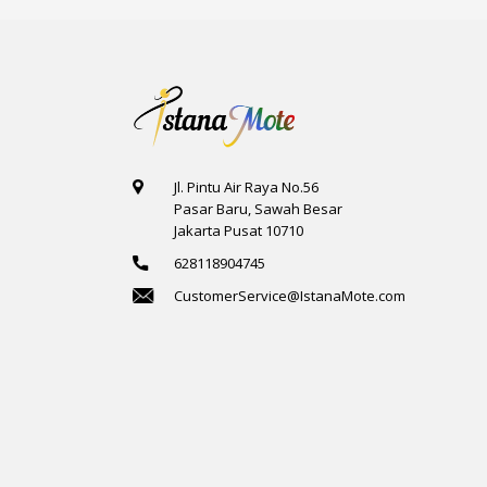
Jl. Pintu Air Raya No.56
Pasar Baru, Sawah Besar
Jakarta Pusat 10710
628118904745
CustomerService@IstanaMote.com