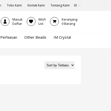
n
Toko Kami
Kontak Kami
Tentang Kami
ID
Masuk
Wish
Keranjang
Daftar
List
0
Barang
Perhiasan
Other Beads
IM Crystal