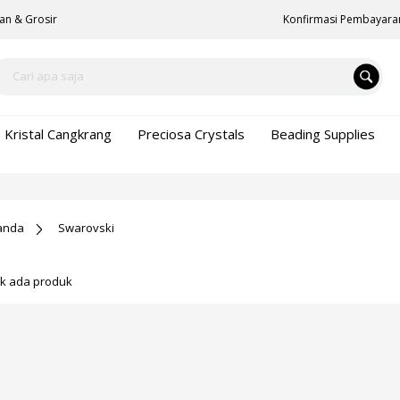
an & Grosir
Konfirmasi Pembayara
Kristal Cangkrang
Preciosa Crystals
Beading Supplies
anda
Swarovski
ak ada produk