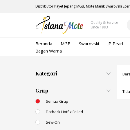
Distributor Payet Jepang MGB, Mote Manik Swarovski Ecer
Quality & Service
Since 1993
Beranda
MGB
Swarovski
JP Pearl
Bagan Warna
Kategori
Ber
Grup
Tid
Semua Grup
Flatback Hotfix Foiled
Sew-On