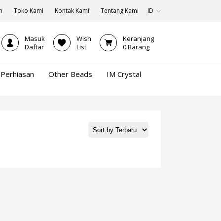
n
Toko Kami
Kontak Kami
Tentang Kami
ID
Masuk
Wish
Keranjang
Daftar
List
0
Barang
Perhiasan
Other Beads
IM Crystal