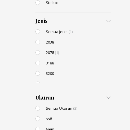
Stellux
Jenis
Semua Jenis
(1)
2038
2078
(1)
3188
3200
3288
AC131
Ukuran
Semua Ukuran
(3)
ss8
6mm