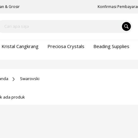
an & Grosir
Konfirmasi Pembayara
Kristal Cangkrang
Preciosa Crystals
Beading Supplies
anda
Swarovski
ak ada produk