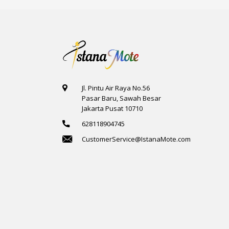
Jl. Pintu Air Raya No.56
Pasar Baru, Sawah Besar
Jakarta Pusat 10710
628118904745
CustomerService@IstanaMote.com