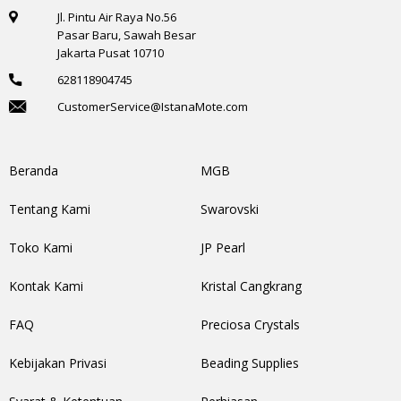
Jl. Pintu Air Raya No.56
Pasar Baru, Sawah Besar
Jakarta Pusat 10710
628118904745
CustomerService@IstanaMote.com
Beranda
MGB
Tentang Kami
Swarovski
Toko Kami
JP Pearl
Kontak Kami
Kristal Cangkrang
FAQ
Preciosa Crystals
Kebijakan Privasi
Beading Supplies